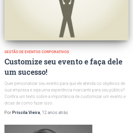
GESTÃO DE EVENTOS CORPORATIVOS
Customize seu evento e faça dele
um sucesso!
Quer personalizar seu evento para que ele atenda os objetivos de
sua empresa e seja uma experiência marcante para seu público?
Confira um texto sobre a importância de customizar um evento e
dicas de como fazer isso.
Por
Priscila Vieira
,
12 anos
atrás