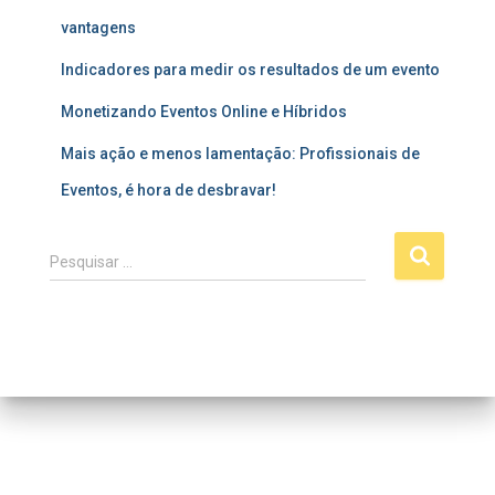
vantagens
Indicadores para medir os resultados de um evento
Monetizando Eventos Online e Híbridos
Mais ação e menos lamentação: Profissionais de
Eventos, é hora de desbravar!
P
Pesquisar …
e
s
q
u
i
s
a
r
p