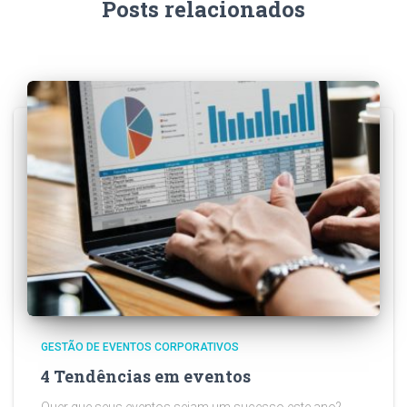
o
Posts relacionados
r
:
GESTÃO DE EVENTOS CORPORATIVOS
4 Tendências em eventos
Quer que seus eventos sejam um sucesso este ano?