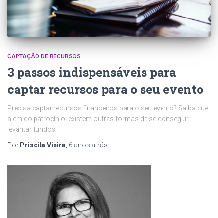
CAPTAÇÃO DE RECURSOS
3 passos indispensáveis para
captar recursos para o seu evento
Precisa captar recursos financeiros para o seu evento? Saiba que,
além do patrocínio, existem outras formas de se conseguir
levantar fundos.
Por
Priscila Vieira
,
6 anos
atrás