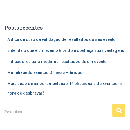
Posts recentes
A dica de ouro da validação de resultados do seu evento
Entenda o que é um evento híbrido e conheça suas vantagens
Indicadores para medir os resultados de um evento
Monetizando Eventos Online e Híbridos
Mais ação e menos lamentação: Profissionais de Eventos, é
hora de desbravar!
P
Pesquisar …
e
s
q