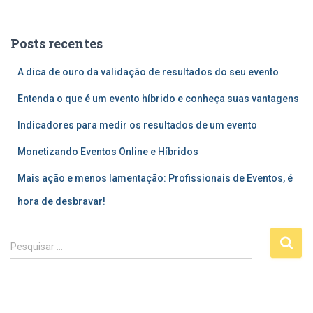
Posts recentes
A dica de ouro da validação de resultados do seu evento
Entenda o que é um evento híbrido e conheça suas vantagens
Indicadores para medir os resultados de um evento
Monetizando Eventos Online e Híbridos
Mais ação e menos lamentação: Profissionais de Eventos, é
hora de desbravar!
P
Pesquisar …
e
s
q
u