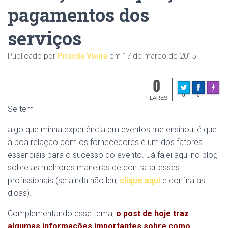
pagamentos dos
serviços
Publicado por
Priscila Vieira
em
17 de março de 2015
0
Made w
0
0
FLARES
Se tem
algo que minha experiência em eventos me ensinou, é que
a boa relação com os fornecedores é um dos fatores
essenciais para o sucesso do evento. Já falei aqui no blog
sobre as melhores maneiras de contratar esses
profissionais (se ainda não leu,
clique aqui
e confira as
dicas).
Complementando esse tema,
o post de hoje traz
algumas informações importantes sobre como