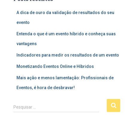
A dica de ouro da validação de resultados do seu
evento
Entenda o que é um evento híbrido e conheça suas
vantagens
Indicadores para medir os resultados de um evento
Monetizando Eventos Online e Híbridos
Mais ação e menos lamentação: Profissionais de
Eventos, é hora de desbravar!
P
Pesquisar …
e
s
q
u