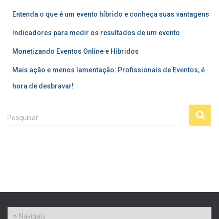
Entenda o que é um evento híbrido e conheça suas vantagens
Indicadores para medir os resultados de um evento
Monetizando Eventos Online e Híbridos
Mais ação e menos lamentação: Profissionais de Eventos, é
hora de desbravar!
P
Pesquisar …
e
s
q
u
i
s
a
r
p