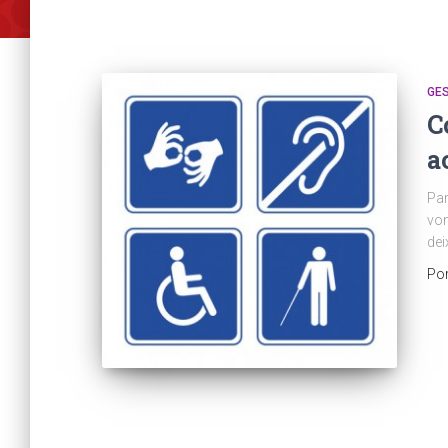
GE
C
a
Par
von
dei
Po