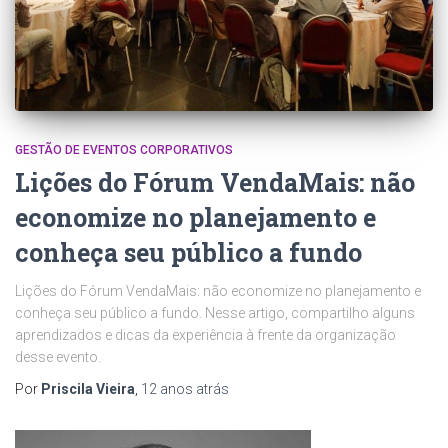
GESTÃO DE EVENTOS CORPORATIVOS
Lições do Fórum VendaMais: não
economize no planejamento e
conheça seu público a fundo
Lições do Fórum VendaMais: não economize no planejamento e
conheça seu público a fundo. Nesse artigo, compartilho alguns
aprendizados e dicas da experiência à frente da organização
desse evento.
Por
Priscila Vieira
,
12 anos
atrás