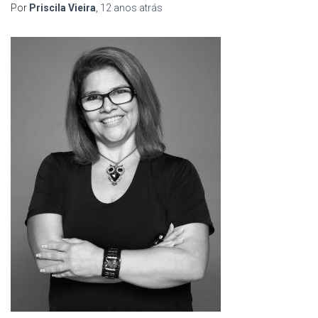
Por
Priscila Vieira
,
12 anos
atrás