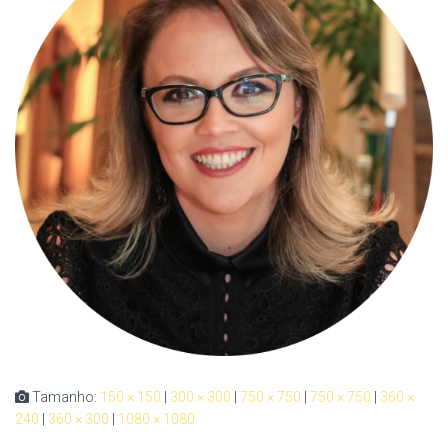
Tamanho:
150 × 150
|
300 × 300
|
750 × 750
|
750 × 750
|
360 ×
240
|
360 × 300
|
1080 × 1080