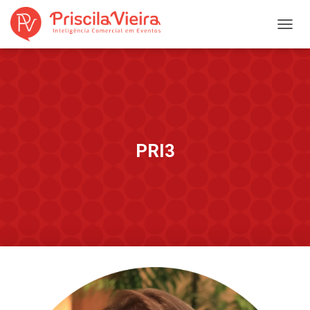
A
L
T
E
R
N
A
R
N
PRI3
A
V
E
G
A
Ç
Ã
O