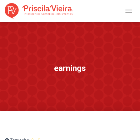
A
L
T
E
R
N
A
R
N
earnings
A
V
E
G
A
Ç
Ã
O