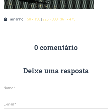
Tamanho:
150 × 150
|
228 × 300
|
361 × 475
0 comentário
Deixe uma resposta
Nome
*
E-mail
*