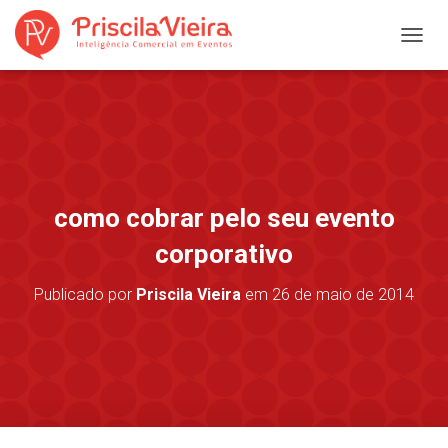
A
L
T
E
R
N
A
R
N
como cobrar pelo seu evento
A
V
corporativo
E
G
Publicado por
Priscila Vieira
em
26 de maio de 2014
A
Ç
Ã
O