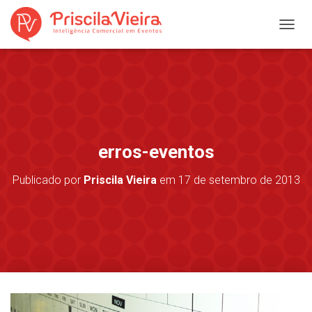
A
L
T
E
R
N
A
R
N
erros-eventos
A
V
Publicado por
Priscila Vieira
em
17 de setembro de 2013
E
G
A
Ç
Ã
O