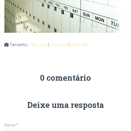
Tamanho:
150 × 150
|
300 × 225
|
600 × 450
0 comentário
Deixe uma resposta
Nome
*