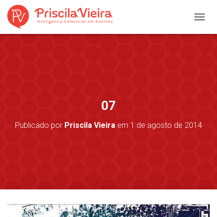
A
L
T
E
R
N
A
R
N
07
A
V
Publicado por
Priscila Vieira
em
1 de agosto de 2014
E
G
A
Ç
Ã
O