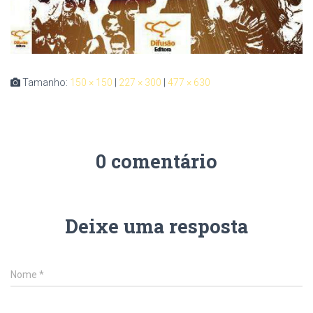
Tamanho:
150 × 150
|
227 × 300
|
477 × 630
0 comentário
Deixe uma resposta
Nome
*